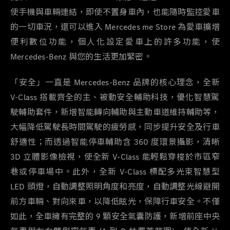
使手機與車輛連結，即使不置身車內，也能隨時監控愛車
的一切車況，還可以進入
Mercedes me Store
為愛車擴增
便利數位功能，個人化設定愛車上的許多功能，使
Mercedes-Benz
與您的生活更加緊密。
「安全」一直是
Mercedes-Benz
品牌的核心理念，全新
V-Class
搭載齊全的主、被動安全輔助科技，優化智慧駕
駛輔助套件，新增智能轉向輔助與主動車道維持輔助等，
大幅降低駕駛長時間駕駛的疲勞感，同步提升安全及行車
舒適性；而透過智能停車輔助含
360
度環景攝影，清晰
3D
立體影像檢視，使全新
V-Class
能輕鬆穿梭於市區窄
巷或停車場中。此外，全新
V-Class
標配多光束智慧型
LED
頭燈，自動調整照明角度和亮度，自動調整光線避開
前方車輛、對向來車，以降低眩光，保障行車安全。不僅
如此，全車擁有完整的
9
顆安全氣囊防護，新增前座中央