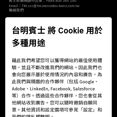
賓士原廠精選中古車：+886 800 365 240
Email：TM.ccc@tm.mercedes-benz.com.tw
聯絡我們
營運據點
台明賓士 將 Cookie 用於
多種用途
藉此我們希望您可以獲得網站的最佳使用體
驗，並且不斷改進我們的網站。因此我們也
營業時間
會向您展示基於使用情況的內容和廣告，為
此我們與精選的合作夥伴（包括 Google、
週一：08:30 - 21:00
Adobe、LinkedIn, Facebook, Salesforce
週二：08:30 - 21:00
週三：08:30 - 21:00
等）合作。透過這些合作夥伴，您也會從其
週四：08:30 - 21:00
他網站收到廣告。您可以隨時撤銷自願同
週五：08:30 - 21:00
週六：09:00 - 20:00
意。其他資訊和設定選項可參見「設定」和
週日：09:00 - 20:00