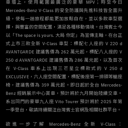
車壇上，使用範圍最廣泛的豪華 MPV；時至今日
Mercedes-Benz V-Class 的安全防護與先進科技皆全面升
級，使每一趟旅程都能更加放鬆自在，並以多款車型選
擇，與豐富的空間配置，滿足各種移動情境。台灣賓士今
以「The space is yours. 大局 你定」為宣傳主軸，在台正
式上市三款全新 V-Class 車型：標配七人座的 V 220 d
AVANTGARDE 建議售價為 262 萬元起，標配八人座的 V
250 d AVANTGARDE 建議售價為 286 萬元起，以及首次
在 V-Class 車系上出現三芒星立標款式的 V 250 d
EXCLUSIVE，六人座空間配置，標配後座第一排頭等艙座
椅，建議售價為 359 萬元起。即日起於全台 Mercedes-
Benz 經銷展示中心賞車，預計將於九月開始陸續交車。
系出同門的豪華九人座 Vito Tourer 預計將於 2025 年第
一季登台，敬請持續關注台灣賓士官網及相關社群平台。
欲進一步了解
Mercedes-Benz
全新
V-Class
：