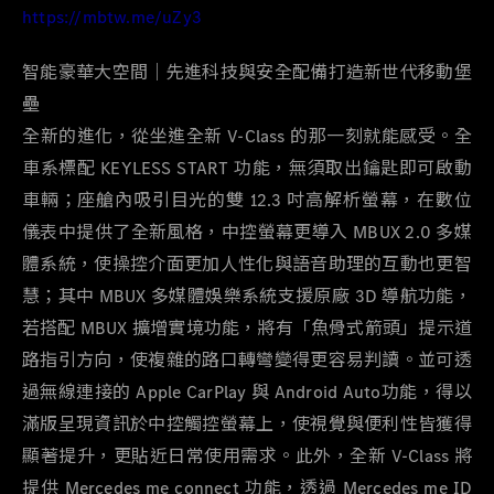
https://mbtw.me/uZy3
智能豪華大空間｜先進科技與安全配備打造新世代移動堡
壘
全新的進化，從坐進全新
V-Class
的那一刻就能感受。全
車系標配
KEYLESS START
功能，無須取出鑰匙即可啟動
車輛；座艙內吸引目光的雙
12.3
吋高解析螢幕，在數位
儀表中提供了全新風格，中控螢幕更導入
MBUX 2.0
多媒
體系統，使操控介面更加人性化與語音助理的互動也更智
慧；其中
MBUX
多媒體娛樂系統支援原廠
3D
導航功能，
若搭配
MBUX
擴增實境功能，將有「魚骨式箭頭」提示道
路指引方向，使複雜的路口轉彎變得更容易判讀。並可透
過無線連接的
Apple CarPlay
與
Android Auto
功能，得以
滿版呈現資訊於中控觸控螢幕上，使視覺與便利性皆獲得
顯著提升，更貼近日常使用需求。此外，全新
V-Class
將
提供
Mercedes me connect
功能，透過
Mercedes me ID