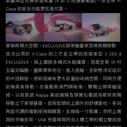
氣囊與左右雙側窗氣囊
(A
到
D
柱覆蓋範圍
)
，使全新
V-
Class
的安全功能更完善可靠。
豪華商務大空間｜
EXCLUSIVE
頭等艙盡享頂規商務移動
首次出現於
V-Class
的三芒星立標的頂級車型
V 250 d
EXCLUSIVE
，換上鍍鉻多柵式水箱護罩，搭配全新
19
吋
五幅式輪圈，盡顯尊榮地位。進入座艙，全新懸浮式設計
的中控鞍座，使前座擁有更大容量的收納空間，同時方便
前後乘客移動。在電動側滑門開啟後，雙獨立頭等艙座
椅，以高質感
Nappa
真皮鋪陳及厚實包覆感為尊榮商務
移動立下豪華基礎，並搭配頭枕上額外的舒適靠枕、多向
角度可調的電動座椅與腿靠，支撐每一寸肌膚；亦附上實
用的手機支架、
USB
充電埠與符合人體工學的獨立雙前座