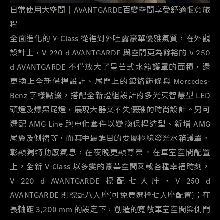
日常使用大空間｜
AVANTGARDE
百變空間享受舒適愜意旅
程
全面進化的
V-Class
從裡到外吐露豪華優雅氣質，在外觀
設計上，
V 220 d AVANTGARDE
與空間更為餘裕的
V 250
d AVANTGARDE
不僅放大了星芒式水箱護罩的面積，還
更換上全新保桿設計、尾門上的鍍鉻飾條與
Mercedes-
Benz
字樣點綴，搭配全新燈組設計的多光束智慧型
LED
頭燈及燻黑尾燈，展現大器又不失優雅的時尚設計。另可
選配
AMG Line
跑車化套件以變換保桿造型、新增
AMG
尾翼及側裙等，而其中最醒目的要屬極線發光水箱護罩，
彰顯獨特動感氣息，在夜晚更顯尊榮。在車室空間配置
上，全新
V-Class
以多變的豪華空間乘載各種幸福時刻，
V 220 d AVANTGARDE
標配七人座，
V 250 d
AVANTGARDE
則標配八人座
(
可免費選擇
七人座配置
)
；在
長軸距
3,200 mm
的設定下，創造的寬敞車室空間與側門