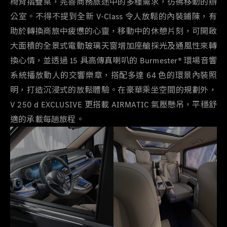
椅背摺疊桌，完善商務旅途中的多種需求，彷彿移動的辦
公室。不得不提到全新
V-Class
令人放鬆的內裝鋪陳，有
助於轉換商旅中疲憊的心靈，移動中的休憩片刻，可開啟
大面積的全景式電動玻璃天窗增加座艙採光及通風性來轉
換心情，並透過
15
具高傳真喇叭的
Burmester®
環場音響
系統播放動人的交響樂章，搭配多達
64
色的環景內裝照
明，打造沉浸式
的放鬆體驗
。在豪華乘坐空間的規劃外，
V 250 d EXCLUSIVE
更搭載
AIRMATIC
氣壓懸吊，平穩舒
適的承載每趟旅程。